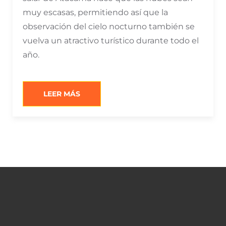
muy escasas, permitiendo así que la
observación del cielo nocturno también se
vuelva un atractivo turístico durante todo el
año.
“¿QUÉ
LEER MÁS
HACER
EN
SAN
PEDRO
DE
ATACAMA
POR
LA
NOCHE?”