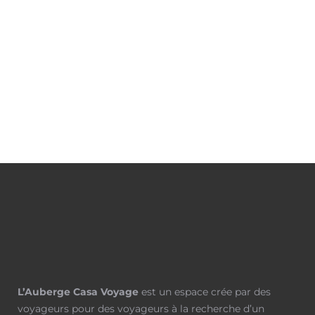
12
18
°
/
18
°
Weather from OpenWeatherMap
L’Auberge Casa Voyage
est un espace crée par des
voyageurs pour des voyageurs à la recherche d’un