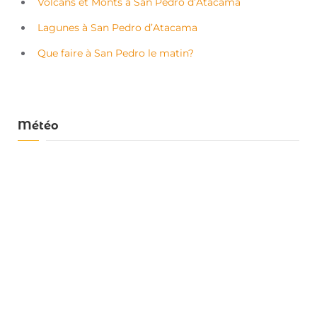
Volcans et Monts à San Pedro d’Atacama
Lagunes à San Pedro d’Atacama
Que faire à San Pedro le matin?
Météo
Atacama, CL
12,
août 6, 2026
19
°C
Clear Sky