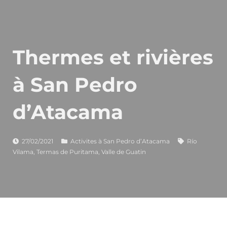
Thermes et rivières
à San Pedro
d’Atacama
27/02/2021
Activites à San Pedro d’Atacama
Río
Vilama
,
Termas de Puritama
,
Valle de Guatin